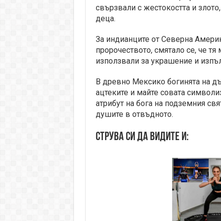
свързвали с жестокостта и злото,
деца.
За индианците от Северна Амери
пророчеството, смятало се, че тя
използвали за украшение и изпъ
В древно Мексико богинята на дъ
ацтеките и майте совата символ
атрибут на бога на подземния свя
душите в отвъдното.
Струва си да видите и: