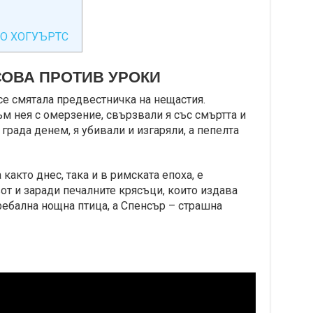
О ХОГУЪРТС
СОВА ПРОТИВ УРОКИ
е смятала предвестничка на нещастия.
м нея с омерзение, свързвали я със смъртта и
 града денем, я убивали и изгаряли, а пепелта
както днес, така и в римската епоха, е
т и заради печалните крясъци, които издава
ребална нощна птица, а Спенсър – страшна