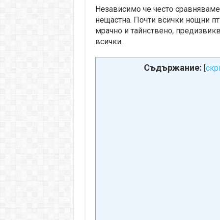
Независимо че често сравняваме 
нещастна. Почти всички нощни пти
мрачно и тайнствено, предизвикв
всички.
Съдържание:
[
скр