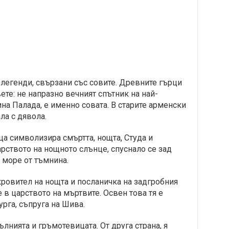
 легенди, свързани със совите. Древните гърци
ете: не напразно вечният спътник на най-
на Палада, е именно совата. В старите арменски
ла с дявола.
ца символизира смъртта, нощта, Студа и
арството на нощното слънце, спуснало се зад
 море от тъмнина.
кровител на нощта и посланичка на задгробния
 в царството на мъртвите. Освен това тя е
рга, съпруга на Шива.
ълнията и гръмотевицата. От друга страна, я