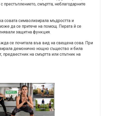
 с престъплението, смъртта, неблагодарните
ка совата символизирала мъдростта и
 може да се притече на помощ. Перата й се
лнявали защитна функция.
жда се почитала във вид на свещена сова. При
изирала демонично нощно същество и била
т, предвестник на смъртта или спътник на