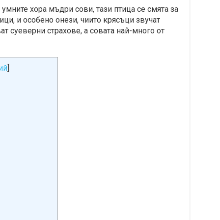
умните хора мъдри сови, тази птица се смята за
ци, и особено онези, чиито крясъци звучат
ат суеверни страхове, а совата най-много от
ий
]