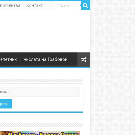
п молитва
Контакт
репетник
Числата на Грабовой