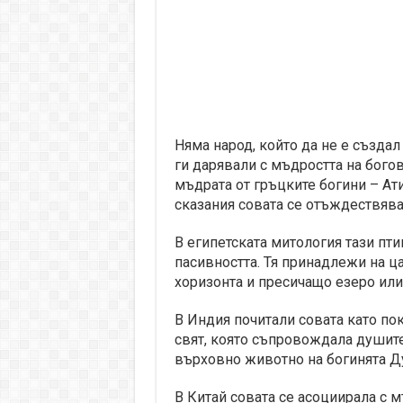
Няма народ, който да не е създал
ги дарявали с мъдростта на богов
мъдрата от гръцките богини – Ати
сказания совата се отъждествява
В египетската митология тази пти
пасивността. Тя принадлежи на ц
хоризонта и пресичащо езеро или
В Индия почитали совата като по
свят, която съпровождала душите
върховно животно на богинята Ду
В Китай совата се асоциирала с м