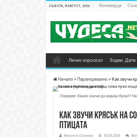
Ясновидци
Сън
СЪБОТА, 8 АВГУСТ, 2026
Личен хороскоп
Зодии: Дати
Начало
>
Паранормално
>
Как звучи кр
Поверия: Какво значи да видиш бухал? Наи
Как звучи крясък на со
птицата
Виолета Станева
30.03.2026
Ви