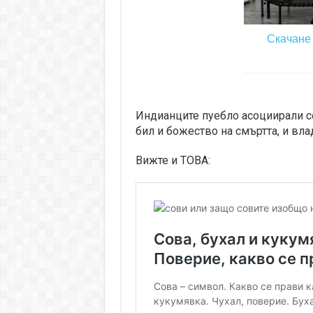
Скачане 
Индианците пуебло асоциирали с
бил и божество на смъртта, и вла
Вижте и ТОВА: