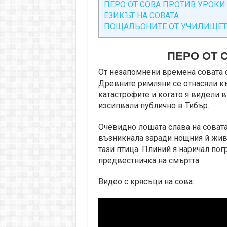
ПЕРО ОТ СОВА ПРОТИВ УРОКИ
ЕЗИКЪТ НА СОВАТА
ПОЩАЛЬОНИТЕ ОТ УЧИЛИЩЕТ
ПЕРО ОТ 
От незапомнени времена совата с
Древните римляни се отнасяли къ
катастрофите и когато я видели в
изсипвали публично в Тибър.
Очевидно лошата слава на совата 
възникнала заради нощния й живо
тази птица. Плиний я наричал пог
предвестничка на смъртта.
Видео с крясъци на сова: