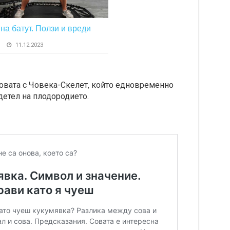
на батут. Ползи и вреди
11.12.2023
овата с Човека-Скелет, който едновременно
детел на плодородието.