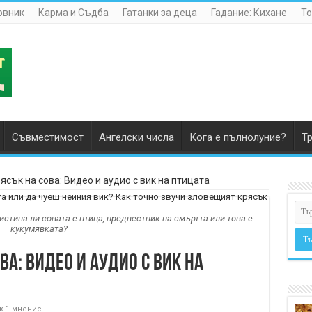
овник
Карма и Съдба
Гатанки за деца
Гадание: Кихане
То
Съвместимост
Ангелски числа
Кога е пълнолуние?
Т
ясък на сова: Видео и аудио с вик на птицата
стина ли совата е птица, предвестник на смъртта или това е
кукумявката?
ва: Видео и аудио с вик на
ж 1 мнение