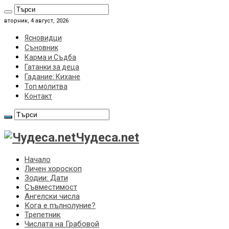
вторник, 4 август, 2026
Ясновидци
Съновник
Карма и Съдба
Гатанки за деца
Гадание: Кихане
Топ молитва
Контакт
Чудеса.net
Начало
Личен хороскоп
Зодии: Дати
Съвместимост
Ангелски числа
Кога е пълнолуние?
Трепетник
Числата на Грабовой