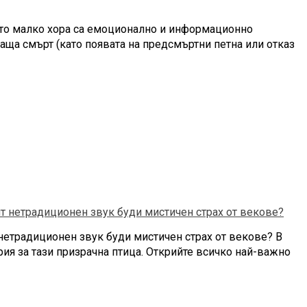
оито малко хора са емоционално и информационно
аща смърт (като появата на предсмъртни петна или отказ
 нетрадиционен звук буди мистичен страх от векове? В
ия за тази призрачна птица. Открийте всичко най-важно