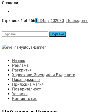
Сподели
Страница 1 of 456
1
2
3
4
5
»
10
20
30
...
Последна »
Търсене
за:
Начало
Реклама
Разкрития
Хороскопи, Звездите и Бъдещето
Паранормално
Приложна магия
Поверителност
Условия
Контакт с нас