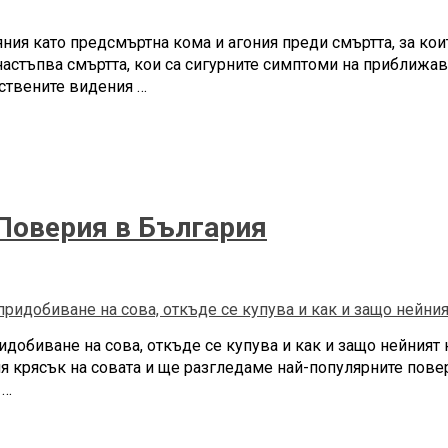
ояния като предсмъртна кома и агония преди смъртта, за к
настъпва смъртта, кои са сигурните симптоми на приближав
нствените видения …
 Поверия в България
ридобиване на сова, откъде се купува и как и защо нейният
 крясък на совата и ще разгледаме най-популярните повер
 …