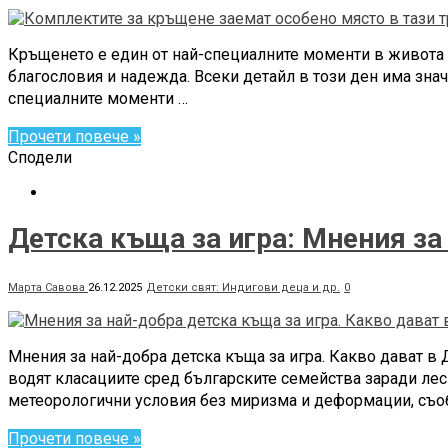
Кръщенето е един от най-специалните моменти в живота на
благословия и надежда. Всеки детайл в този ден има знач
специалните моменти …
Прочети повече »
Сподели
Детска къща за игра: Мнения з
Марта Савова
26.12.2025
Детски свят: Индигови деца и др.
0
Мнения за най-добра детска къща за игра. Какво дават в
водят класациите сред българските семейства заради лес
метеорологични условия без миризма и деформации, съобщ
Прочети повече »