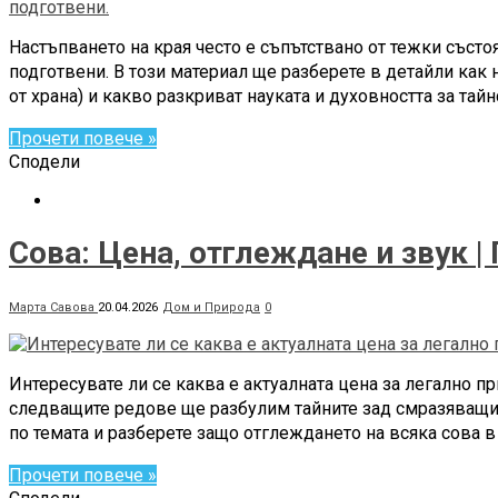
Настъпването на края често е съпътствано от тежки съст
подготвени. В този материал ще разберете в детайли как 
от храна) и какво разкриват науката и духовността за тай
Прочети повече »
Сподели
Сова: Цена, отглеждане и звук |
Марта Савова
20.04.2026
Дом и Природа
0
Интересувате ли се каква е актуалната цена за легално п
следващите редове ще разбулим тайните зад смразяващия
по темата и разберете защо отглеждането на всяка сова в
Прочети повече »