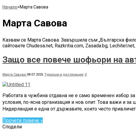
Начало
>
Марта Савова
Марта Савова
Казвам се Марта Савова. Завършила съм „Българска филоло
сайтовете Chudesa.net, Razkritia.com, Zasada.bg, Lechitel.net
Защо все повече шофьори на ав
Марта Савова
08.07.2026
Туризъм и дестинации
0
Работата в чужбина отдавна не е само временен избор за 
условия, по-ясна организация и нов опит. Това важи и за
Нидерландия е една от държавите, които често привличат
Прочети повече »
Сподели