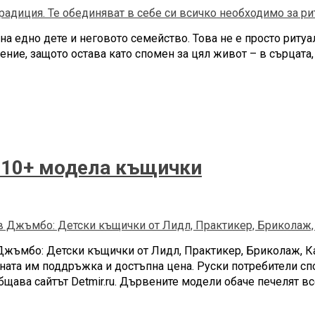
 едно дете и неговото семейство. Това не е просто ритуал,
ение, защото остава като спомен за цял живот – в сърцата,
а 10+ модела къщички
 Джъмбо: Детски къщички от Лидл, Практикер, Бриколаж, К
ната им поддръжка и достъпна цена. Руски потребители сп
ава сайтът Detmir.ru. Дървените модели обаче печелят вс