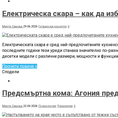
Електрическа скара – как да из
Марта Савова
29.06.2026
Готварски рецепти
0
Електрическата скара е сред най-предпочитаните кухненск
последните години тези уреди станаха значително по-разн
десетки модели с различни размери, мощности и функции.
Прочети повече »
Сподели
Предсмъртна кома: Агония преди
Марта Савова
22.04.2026
Психология
,
Разкрития
5