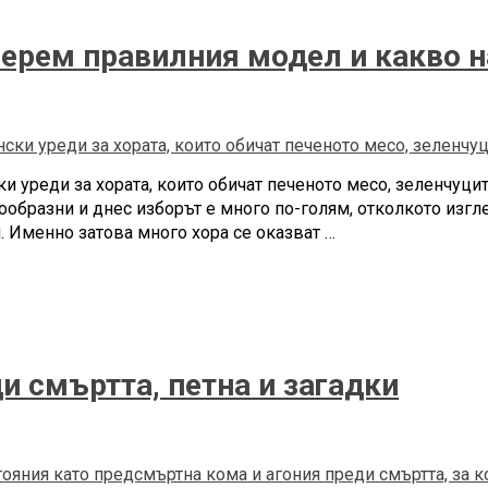
берем правилния модел и какво 
и уреди за хората, които обичат печеното месо, зеленчуцит
ообразни и днес изборът е много по-голям, отколкото изгле
 Именно затова много хора се оказват …
 смъртта, петна и загадки