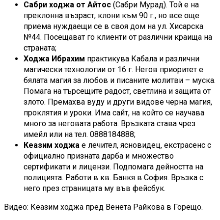
Сабри ходжа
от Айтос
(Сабри Мурад). Той е на
преклонна възраст, клони към 90 г., но все още
приема нуждаещи се в своя дом на ул. Хисарска
№44. Посещават го клиенти от различни краища на
страната;
Ходжа Ибрахим
практикува Кабала и различни
магически технологии от 16 г. Негов приоритет е
бялата магия за любов и писаните молитви – муска.
Помага на търсещите радост, светлина и защита от
злото. Премахва вуду и други видове черна магия,
проклятия и уроки. Има сайт, на който се научава
много за неговата работа. Връзката става чрез
имейл или на тел. 0888184888;
Кеазим ходжа
е лечител, ясновидец, екстрасенс с
официално призната дарба и множество
сертификати и лицензи. Подпомага дейността на
полицията. Работи в кв. Банкя в София. Връзка с
него през страницата му във фейсбук.
Видео: Кеазим ходжа пред Венета Райкова в Горещо.