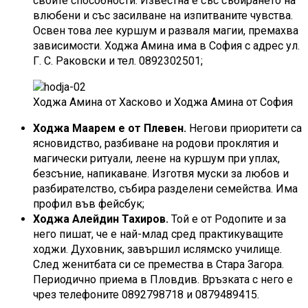
своите способности. Известна е със събирането на
влюбени и със засилване на изпитваните чувства.
Освен това лее куршум и разваля магии, премахва
зависимости. Ходжа Амина има в София с адрес ул.
Г. С. Раковски и тел. 0892302501;
Ходжа Амина от Хасково и Ходжа Амина от София
Ходжа Маарем е от Плевен.
Негови приоритети са
ясновидство, разбиване на родови проклятия и
магически ритуали, леене на куршум при уплах,
безсъние, напикаване. Изготвя муски за любов и
разбирателство, събира разделени семейства. Има
профил във фейсбук;
Ходжа Алейдин Тахиров.
Той е от Родопите и за
него пишат, че е най-млад сред практикуващите
ходжи. Духовник, завършил ислямско училище.
След женитбата си се премества в Стара Загора.
Периодично приема в Пловдив. Връзката с него е
чрез телефоните 0892798718 и 0879489415.