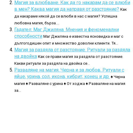
Магия за влюбване. Как да го накарам да се влюби
в мен? Каква магия да направя от разстояние?
Как
да накараме някой да се влюби в нас с магия? Успешна
любовна магия, бърза....
Гадател: Маг Джиляна. Мнения и феноменални
способности
Маг Джиляна е известна ясновидка и маг с
дългогодишен опит и множество доволни клиенти. Тя...
Магия за раздяла от разстояние. Ритуали за раздяла
на двойка
Как се прави магия за раздяла от разстояние.
Какви ритуали за раздяла на двойка се...
Разваляне на магия. Черна и за любов. Ритуали с
яйце, урина, сол, икона, кибрит, конец и др.
♠ Черна
магия ♠ Разваляне с урина ♠ От ходжа ♠ Разваляне на магия
за...