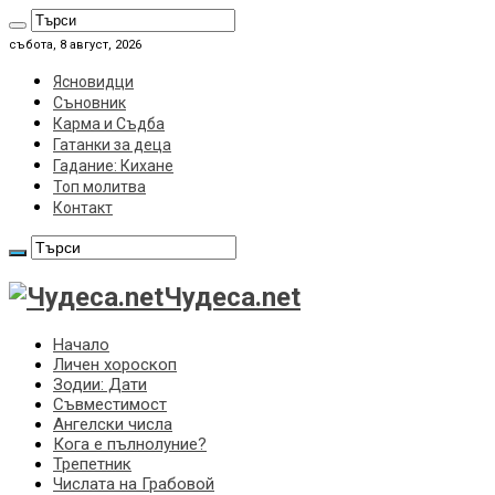
събота, 8 август, 2026
Ясновидци
Съновник
Карма и Съдба
Гатанки за деца
Гадание: Кихане
Топ молитва
Контакт
Чудеса.net
Начало
Личен хороскоп
Зодии: Дати
Съвместимост
Ангелски числа
Кога е пълнолуние?
Трепетник
Числата на Грабовой