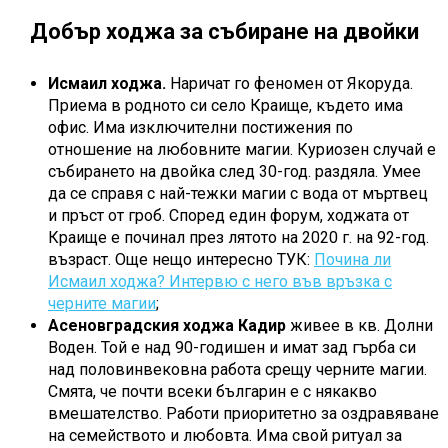
Добър ходжа за събиране на двойки
Исмаил ходжа.
Наричат го феномен от Якоруда.
Приема в родното си село Краище, където има
офис. Има изключителни постижения по
отношение на любовните магии. Куриозен случай е
събирането на двойка след 30-год. раздяла. Умее
да се справя с най-тежки магии с вода от мъртвец
и пръст от гроб. Според един форум, ходжата от
Краище е починал през лятото на 2020 г. на 92-год.
възраст. Още нещо интересно ТУК:
Почина ли
Исмаил ходжа? Интервю с него във връзка с
черните магии
;
Асеновградския ходжа Кадир
живее в кв. Долни
Воден. Той е над 90-годишен и имат зад гърба си
над половинвековна работа срещу черните магии.
Смята, че почти всеки българин е с някакво
вмешателство. Работи приоритетно за оздравяване
на семейството и любовта. Има свой ритуал за