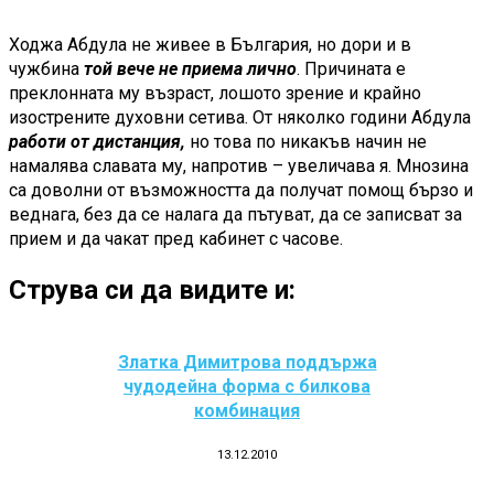
Ходжа Абдула не живее в България, но дори и в
чужбина
той вече не приема лично
. Причината е
преклонната му възраст, лошото зрение и крайно
изострените духовни сетива. От няколко години Абдула
работи от дистанция,
но това по никакъв начин не
намалява славата му, напротив – увеличава я. Мнозина
са доволни от възможността да получат помощ бързо и
веднага, без да се налага да пътуват, да се записват за
прием и да чакат пред кабинет с часове.
Струва си да видите и:
Златка Димитрова поддържа
чудодейна форма с билкова
комбинация
13.12.2010