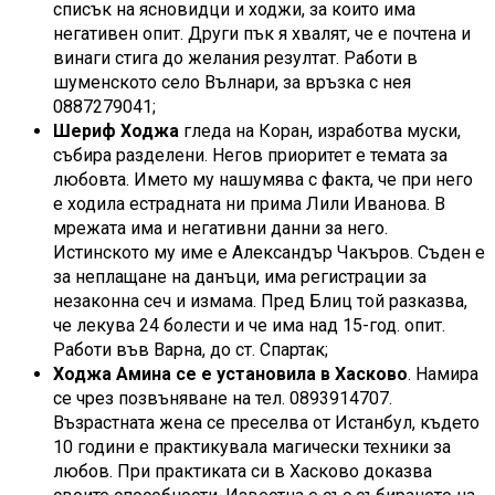
списък на ясновидци и ходжи, за които има
негативен опит. Други пък я хвалят, че е почтена и
винаги стига до желания резултат. Работи в
шуменското село Вълнари, за връзка с нея
0887279041;
Шериф Ходжа
гледа на Коран, изработва муски,
събира разделени. Негов приоритет е темата за
любовта. Името му нашумява с факта, че при него
е ходила естрадната ни прима Лили Иванова. В
мрежата има и негативни данни за него.
Истинското му име е Александър Чакъров. Съден е
за неплащане на данъци, има регистрации за
незаконна сеч и измама. Пред Блиц той разказва,
че лекува 24 болести и че има над 15-год. опит.
Работи във Варна, до ст. Спартак;
Ходжа Амина се е установила в Хасково
. Намира
се чрез позвъняване на тел. 0893914707.
Възрастната жена се преселва от Истанбул, където
10 години е практикувала магически техники за
любов. При практиката си в Хасково доказва