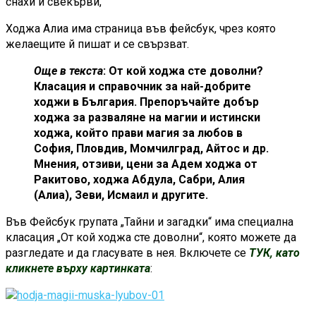
снахи и свекърви,
Ходжа Алиа има страница във фейсбук, чрез която
желаещите й пишат и се свързват.
Още в текста
: От кой ходжа сте доволни?
Класация и справочник за най-добрите
ходжи в България. Препоръчайте добър
ходжа за разваляне на магии и истински
ходжа, който прави магия за любов в
София, Пловдив, Момчилград, Айтос и др.
Мнения, отзиви, цени за Адем ходжа от
Ракитово, ходжа Абдула, Сабри, Алия
(Алиа), Зеви, Исмаил и другите.
Във Фейсбук групата „Тайни и загадки“ има специална
класация „От кой ходжа сте доволни“, която можете да
разгледате и да гласувате в нея. Включете се
ТУК, като
кликнете върху картинката
: