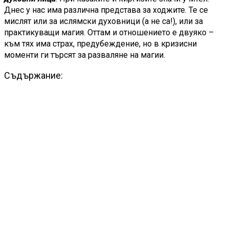
Днес у нас има различна представа за ходжите. Те се
мислят или за ислямски духовници (а не са!), или за
практикуващи магия. Оттам и отношението е двуяко –
към тях има страх, предубеждение, но в кризисни
моменти ги търсят за разваляне на магии.
Съдържание: