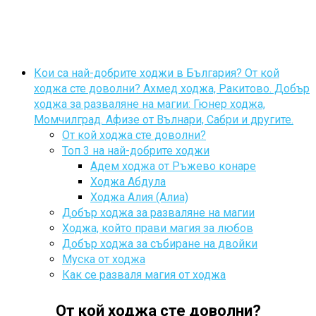
Кои са най-добрите ходжи в България? От кой
ходжа сте доволни? Ахмед ходжа, Ракитово. Добър
ходжа за разваляне на магии: Гюнер ходжа,
Момчилград. Афизе от Вълнари, Сабри и другите.
От кой ходжа сте доволни?
Топ 3 на най-добрите ходжи
Адем ходжа от Ръжево конаре
Ходжа Абдула
Ходжа Алия (Алиа)
Добър ходжа за разваляне на магии
Ходжа, който прави магия за любов
Добър ходжа за събиране на двойки
Муска от ходжа
Как се разваля магия от ходжа
От кой ходжа сте доволни?