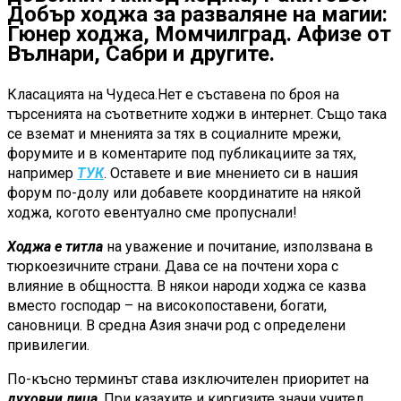
Добър ходжа за разваляне на магии:
Гюнер ходжа, Момчилград. Афизе от
Вълнари, Сабри и другите.
Класацията на Чудеса.Нет е съставена по броя на
търсенията на съответните ходжи в интернет. Също така
се вземат и мненията за тях в социалните мрежи,
форумите и в коментарите под публикациите за тях,
например
ТУК
. Оставете и вие мнението си в нашия
форум по-долу или добавете координатите на някой
ходжа, когото евентуално сме пропуснали!
Ходжа е титла
на уважение и почитание, използвана в
тюркоезичните страни. Дава се на почтени хора с
влияние в общността. В някои народи ходжа се казва
вместо господар – на високопоставени, богати,
сановници. В средна Азия значи род с определени
привилегии.
По-късно терминът става изключителен приоритет на
духовни лица
. При казахите и киргизите значи учител.