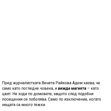
Пред журналистката Венета Райкова Адем казва, че
само като погледне човека, и
вижда магията
– като
цвят. Не ходи по домовете, защото след подобни
посещения се поболява. Само по изключение, когато
нещата са много тежки.