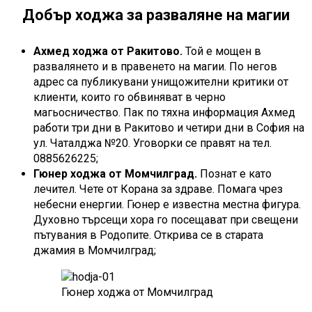
Добър ходжа за разваляне на магии
Ахмед ходжа
от Ракитово.
Той е мощен в
развалянето и в правенето на магии. По негов
адрес са публикувани унищожителни критики от
клиенти, които го обвиняват в черно
магьосничество. Пак по тяхна информация Ахмед
работи три дни в Ракитово и четири дни в София на
ул. Чаталджа №20. Уговорки се правят на тел.
0885626225;
Гюнер ходжа
от Момчилград.
Познат е като
лечител. Чете от Корана за здраве. Помага чрез
небесни енергии. Гюнер е известна местна фигура.
Духовно търсещи хора го посещават при свещени
пътувания в Родопите. Открива се в старата
джамия в Момчилград;
Гюнер ходжа от Момчилград