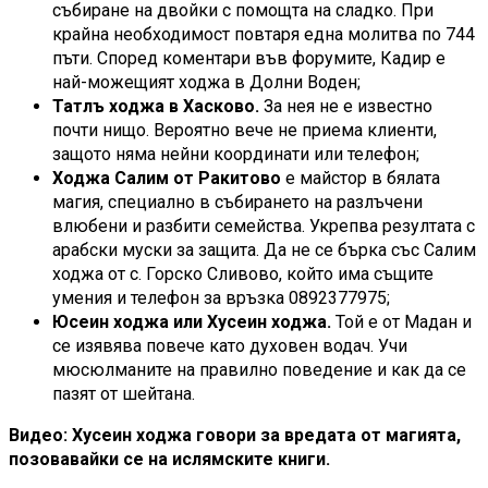
събиране на двойки с помощта на сладко. При
крайна необходимост повтаря една молитва по 744
пъти. Според коментари във форумите, Кадир е
най-можещият ходжа в Долни Воден;
Татлъ ходжа в Хасково.
За нея не е известно
почти нищо. Вероятно вече не приема клиенти,
защото няма нейни координати или телефон;
Ходжа Салим от Ракитово
е майстор в бялата
магия, специално в събирането на разлъчени
влюбени и разбити семейства. Укрепва резултата с
арабски муски за защита. Да не се бърка със Салим
ходжа от с. Горско Сливово, който има същите
умения и телефон за връзка 0892377975;
Юсеин ходжа или Хусеин ходжа.
Той е от Мадан и
се изявява повече като духовен водач. Учи
мюсюлманите на правилно поведение и как да се
пазят от шейтана.
Видео: Хусеин ходжа говори за вредата от магията,
позовавайки се на ислямските книги.