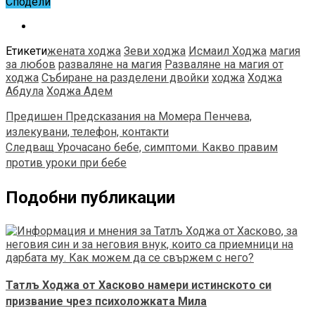
Сподели
Етикети
жената ходжа
Зеви ходжа
Исмаил Ходжа
магия
за любов
разваляне на магия
Разваляне на магия от
ходжа
Събиране на разделени двойки
ходжа
Ходжа
Абдула
Ходжа Адем
Предишен
Предсказания на Момера Пенчева,
излекувани, телефон, контакти
Следващ
Урочасано бебе, симптоми. Какво правим
против уроки при бебе
Подобни публикации
Татлъ Ходжа от Хасково намери истинското си
призвание чрез психоложката Мила