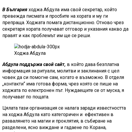
В България
ходжа Абдула има свой секретар, който
превежда писмата и просбите на хората и му ги
препраща. Ходжата помага дистанционно. Отново чрез
секретаря хората получават отговор и указания какво да
правят и как проблемът им ще се реши.
Ходжа Абдула
Абдула поддържа свой сайт,
в който дава безплатна
информация за ритуали, молитви и заклинания с цел
човек да си помогне сам, когато е възможно. В отделя
„контакти“ има готова форма, чрез която се пише на
ходжата по електронен път. Нуждаещите се от муска, я
получават по пощата.
Цялата тази организация се налага заради известността
на ходжа Абдула като категоричен и ефективен в
развалянето на магии и проклятия, в събиране на
разделени, ясно виждане и гадаене по Корана,