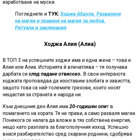
изработване на муски.
Погледнете и
ТУК:
Ходжа Абдула. Разваляне
на магия и правене на магия за любов.
Ритуали и заклинания
Ходжа Алия (Алиа)
В ТОП 3 на успешните ходжи има и една жена – това е
Алия или Алиа. Историята й впечатлява – тя получава
дарбата си
след падане отвисоко.
В свои интервюта
ходжата проповядва да изоставим злобата и завистта,
защото това са най-големите грехове, които носят
нещастия за страната и народа ни.
Към днешния ден Алия има
20-годишен опи
т в
помагането на хората. Тя не прави, а само разваля магии.
Понякога се налага да вложи в тях собствена енергия,
нещо като разплата за благополучния изход. Успешно
внася разбирателство сред скарани роднини, сдобрява