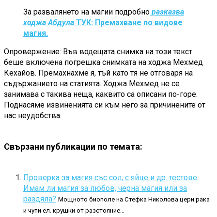
За развалянето на магии подробно
разказва
ходжа Абдула
ТУК: Премахване по видове
магия.
Опровержение: Във водещата снимка на този текст
беше включена погрешка снимката на ходжа Мехмед
Кехайов. Премахнахме я, тъй като тя не отговаря на
съдържанието на статията. Ходжа Мехмед не се
занимава с такива неща, каквито са описани по-горе.
Поднасяме извиненията си към него за причинените от
нас неудобства.
Свързани публикации по темата:
Проверка за магия със сол, с яйце и др. тестове.
Имам ли магия за любов, черна магия или за
раздяла?
Мощното биополе на Стефка Николова цери рака
и чупи ел. крушки от разстояние...