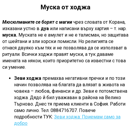
Муска от ходжа
Мюсюлманите се борят с магии
чрез словата от Корана,
изказани устно в
дуа
или написани върху хартия – т. нар.
муска.
Муската не е амулет и не е талисман, но защитава
от шейтани и зли хорски помисли. Но религията се
отнася двуяко към тях и не позволява да се използват в
ритуали. Всички ходжи правят муски, а тук даваме
имената на някои, които приоритетно са известни с това
си умение.
Зеви ходжа
премахва негативни пречки и по този
начин позволява на благата да влязат в живота на
човека – любов, финанси и др. Зеви е потомствена
ходжа. Дядо й бил уважаван в района на Велико
Търново. Днес тя приема клиенти в София. Работи
само лично. Тел. 0884716707. Повече
подробности ТУК:
Зеви ходжа: Приемам само за
добро