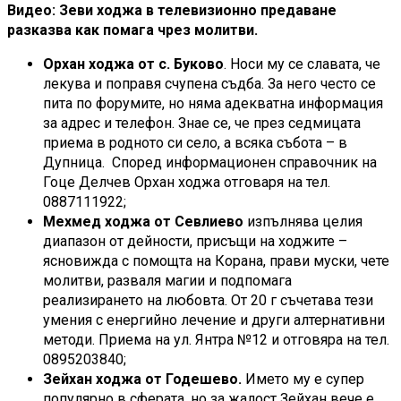
Видео: Зеви ходжа в телевизионно предаване
разказва как помага чрез молитви.
Орхан ходжа от с. Буково
. Носи му се славата, че
лекува и поправя счупена съдба. За него често се
пита по форумите, но няма адекватна информация
за адрес и телефон. Знае се, че през седмицата
приема в родното си село, а всяка събота – в
Дупница. Според информационен справочник на
Гоце Делчев Орхан ходжа отговаря на тел.
0887111922;
Мехмед ходжа от Севлиево
изпълнява целия
диапазон от дейности, присъщи на ходжите –
ясновижда с помощта на Корана, прави муски, чете
молитви, разваля магии и подпомага
реализирането на любовта. От 20 г съчетава тези
умения с енергийно лечение и други алтернативни
методи. Приема на ул. Янтра №12 и отговяра на тел.
0895203840;
Зейхан ходжа от Годешево.
Името му е супер
популярно в сферата, но за жалост Зейхан вече е