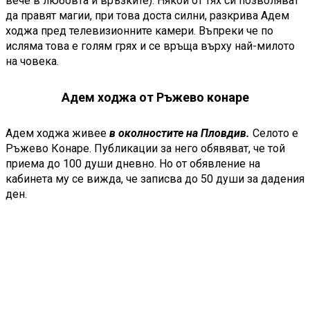
вече в любовта и връзките). Някои от тях си позволяват
да правят магии, при това доста силни, разкрива Адем
ходжа пред телевизионните камери. Въпреки че по
исляма това е голям грях и се връща върху най-милото
на човека.
Адем ходжа от Ръжево конаре
Адем ходжа живее
в околностите на Пловдив.
Селото е
Ръжево Конаре. Публикации за него обявяват, че той
приема до 100 души дневно. Но от обявление на
кабинета му се вижда, че записва до 50 души за дадения
ден.