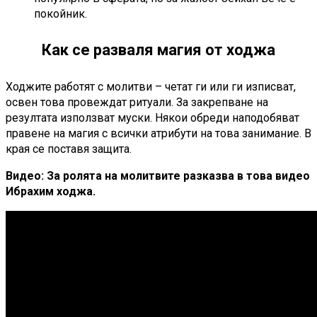
покойник.
Как се разваля магия от ходжа
Ходжите работят с молитви – четат ги или ги изписват,
освен това провеждат ритуали. За закрепване на
резултата използват муски. Някои обреди наподобяват
правене на магия с всички атрибути на това занимание. В
края се поставя защита.
Видео: За ролята на молитвите разказва в това видео
Ибрахим ходжа.