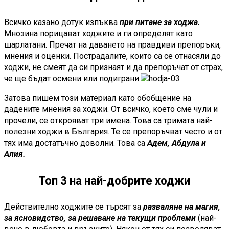
Всичко казано дотук изпъква
при питане за ходжа.
Мнозина порицават ходжите и ги определят като
шарлатани. Пречат на даването на правдиви препоръки,
мнения и оценки. Пострадалите, които са се отнасяли до
ходжи, не смеят да си признаят и да препоръчат от страх,
че ще бъдат осмени или подиграни.
Затова пишем този материал като обобщение на
дадените мнения за ходжи. От всичко, което сме чули и
прочели, се открояват три имена. Това са тримата най-
полезни ходжи в България. Те се препоръчват често и от
тях има достатъчно доволни. Това са
Адем, Абдула и
Алия.
Топ 3 на най-добрите ходжи
Действително ходжите се търсят за
разваляне на магия,
за ясновидство, за решаване на текущи проблеми
(най-