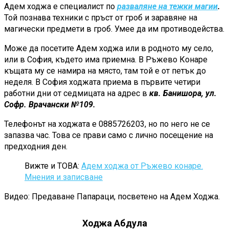
Адем ходжа е специалист по
разваляне на тежки магии
.
Той познава техники с пръст от гроб и заравяне на
магически предмети в гроб. Умее да им противодейства.
Може да посетите Адем ходжа или в родното му село,
или в София, където има приемна. В Ръжево Конаре
къщата му се намира на място, там той е от петък до
неделя. В София ходжата приема в първите четири
работни дни от седмицата на адрес в
кв. Банишора, ул.
Софр. Врачански №109.
Телефонът на ходжата е 0885726203, но по него не се
запазва час. Това се прави само с лично посещение на
предходния ден.
Вижте и ТОВА:
Адем ходжа от Ръжево конаре.
Мнения и записване
Видео: Предаване Папараци, посветено на Адем Ходжа.
Ходжа Абдула