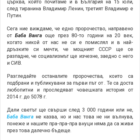
църква, който почитаме и в България на 15 юли,
след тиранина Владимир Ленин, третият Владимир е
Путин.
Сега ние виждаме, че едно пророчество, направено
от
Баба Ванга
още през 80-то години на 20 век,
когато никой от нас не си е помислял и в най-
дръзките си мечти, че мощният СССР ще се
разпадне, че социализмът ще изчезне, заедно с него
и СИВ.
Разгледайте останалите пророчества, които са
подбрани и публикувани за първи път от . Те са доста
любопитни и проследяват човешката история от
2014 г. до 5078 г.
Дали светът ще свърши след 3 000 години или не,
Баба Ванга
не казва, но и нас това не ни вълнува,
понеже и нашите пра-пра-пра внуци няма да са живи
през това далечно бъдеще.