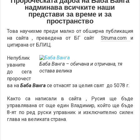
Пророческата дарба на Баба Ванга
надминава всичките наши
представи за време и за
пространство
Това научихме преди малко от обширна публикация
на сайта , преведена от БГ сайт
Struma.com
и
цитирана от БЛИЦ.
Непублик
Баба Ванга – обичана и отричана, тя
уваните
остава велика
до сега
пророчест
ва на
Баба Ванга
се отнасят за целия свят до 5078 г.
Както са написали в сайта , Русия ще бъде
управлявана от още един Владимир, който ще бъде
8-ят по ред руски управник и изключително силен
глава на великата страна.