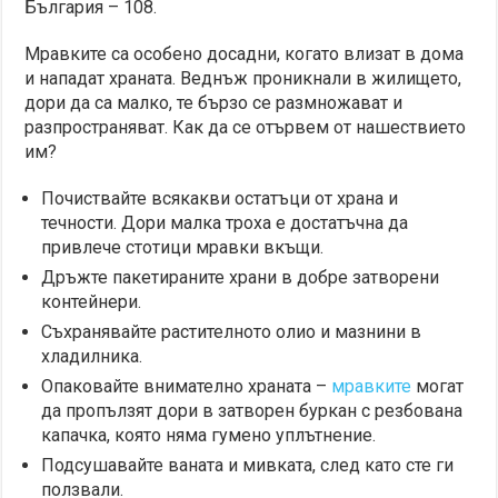
България – 108.
Мравките са особено досадни, когато влизат в дома
и нападат храната. Веднъж проникнали в жилището,
дори да са малко, те бързо се размножават и
разпространяват. Как да се отървем от нашествието
им?
Почиствайте всякакви остатъци от храна и
течности. Дори малка троха е достатъчна да
привлече стотици мравки вкъщи.
Дръжте пакетираните храни в добре затворени
контейнери.
Съхранявайте растителното олио и мазнини в
хладилника.
Опаковайте внимателно храната –
мравките
могат
да пропълзят дори в затворен буркан с резбована
капачка, която няма гумено уплътнение.
Подсушавайте ваната и мивката, след като сте ги
ползвали.