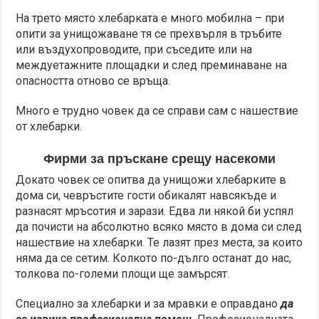
На трето място хлебарката е много мобилна – при
опити за унищожаване тя се прехвърля в тръбите
или въздухопроводите, при съседите или на
междуетажните площадки и след преминаване на
опасността отново се връща.
Много е трудно човек да се справи сам с нашествие
от хлебарки.
Фирми за пръскане срещу насекоми
Докато човек се опитва да унищожи хлебарките в
дома си, чевръстите гости обикалят навсякъде и
разнасят мръсотия и зарази. Едва ли някой би успял
да почисти на абсолютно всяко място в дома си след
нашествие на хлебарки. Те лазят през места, за които
няма да се сетим. Колкото по-дълго останат до нас,
толкова по-големи площи ще замърсят.
Специално за хлебарки и за мравки е оправдано
да