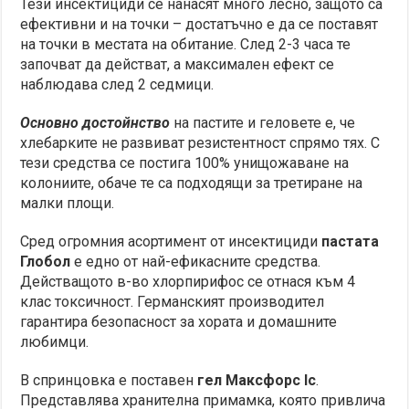
Тези инсектициди се нанасят много лесно, защото са
ефективни и на точки – достатъчно е да се поставят
на точки в местата на обитание. След 2-3 часа те
започват да действат, а максимален ефект се
наблюдава след 2 седмици.
Основно достойнство
на пастите и геловете е, че
хлебарките не развиват резистентност спрямо тях. С
тези средства се постига 100% унищожаване на
колониите, обаче те са подходящи за третиране на
малки площи.
Сред огромния асортимент от инсектициди
пастата
Глобол
е едно от най-ефикасните средства.
Действащото в-во хлорпирифос се отнася към 4
клас токсичност. Германският производител
гарантира безопасност за хората и домашните
любимци.
В спринцовка е поставен
гел Максфорс Ic
.
Представлява хранителна примамка, която привлича