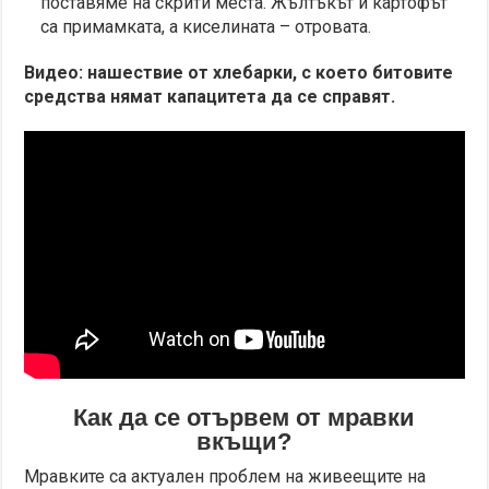
поставяме на скрити места. Жълтъкът и картофът
са примамката, а киселината – отровата.
Видео: нашествие от хлебарки, с което битовите
средства нямат капацитета да се справят.
Как да се отървем от мравки
вкъщи?
Мравките са актуален проблем на живеещите на