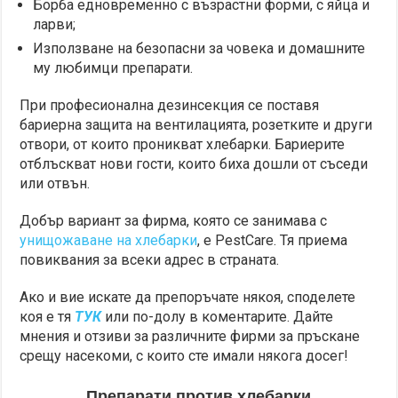
Борба едновременно с възрастни форми, с яйца и
ларви;
Използване на безопасни за човека и домашните
му любимци препарати.
При професионална дезинсекция се поставя
бариерна защита на вентилацията, розетките и други
отвори, от които проникват хлебарки. Бариерите
отблъскват нови гости, които биха дошли от съседи
или отвън.
Добър вариант за фирма, която се занимава с
унищожаване на хлебарки
, е PestCare. Тя приема
повиквания за всеки адрес в страната.
Ако и вие искате да препоръчате някоя, споделете
коя е тя
ТУК
или по-долу в коментарите. Дайте
мнения и отзиви за различните фирми за пръскане
срещу насекоми, с които сте имали някога досег!
Препарати против хлебарки