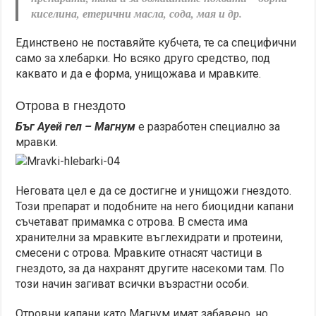
киселина, етерични масла, сода, мая и др.
Единствено не поставяйте кубчета, те са специфични
само за хлебарки. Но всяко друго средство, под
каквато и да е форма, унищожава и мравките.
Отрова в гнездото
Бъг Ауей гел – Магнум
е разработен специално за
мравки.
Неговата цел е да се достигне и унищожи гнездото.
Този препарат и подобните на него биоцидни капани
съчетават примамка с отрова. В сместа има
хранителни за мравките въглехидрати и протеини,
смесени с отрова. Мравките отнасят частици в
гнездото, за да нахранят другите насекоми там. По
този начин загиват всички възрастни особи.
Отровни капани като Магнум имат забавено, но