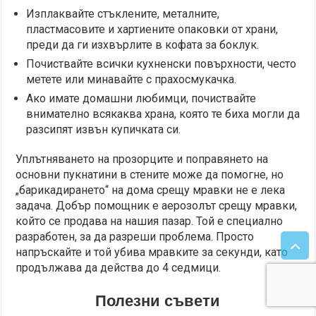
Изплаквайте стъклените, металните,
пластмасовите и хартиените опаковки от храни,
преди да ги изхвърлите в кофата за боклук.
Почиствайте всички кухненски повърхности, често
метете или минавайте с прахосмукачка.
Ако имате домашни любимци, почиствайте
внимателно всякаква храна, която те биха могли да
разсипят извън купичката си.
Уплътняването на прозорците и поправянето на
основни пукнатини в стените може да помогне, но
„барикадирането“ на дома срещу мравки не е лека
задача. Добър помощник е аерозолът срещу мравки,
който се продава на нашия пазар. Той е специално
разработен, за да разреши проблема. Просто
напръскайте и той убива мравките за секунди, като
продължава да действа до 4 седмици.
Полезни съвети