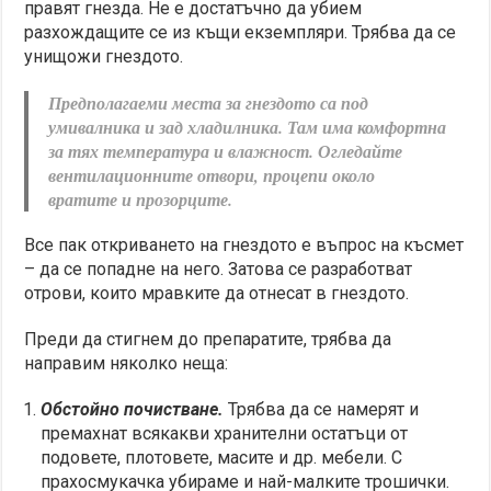
правят гнезда. Не е достатъчно да убием
разхождащите се из къщи екземпляри. Трябва да се
унищожи гнездото.
Предполагаеми места за гнездото са под
умивалника и зад хладилника. Там има комфортна
за тях температура и влажност. Огледайте
вентилационните отвори, процепи около
вратите и прозорците.
Все пак откриването на гнездото е въпрос на късмет
– да се попадне на него. Затова се разработват
отрови, които мравките да отнесат в гнездото.
Преди да стигнем до препаратите, трябва да
направим няколко неща:
Обстойно почистване.
Трябва да се намерят и
премахнат всякакви хранителни остатъци от
подовете, плотовете, масите и др. мебели. С
прахосмукачка убираме и най-малките трошички.