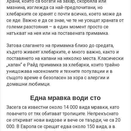
Храни, които са богати на захар, скорбяла или
мазнина, изглежда са най-предпочитани, но
хлебарките се хранят с почти всичко, което може да
се яде. Важно е да се знае, че те не усещат храната от
големи разстояния – в един момент просто се
натъкват на нея или на поставената примамка.
Затова слагането на примамка близо до средата,
където живеят хлебарките, е много важно, както и
поставянето на капани на няколко места. Класически
„капан“ е Райд примамка за хлебарки, които трайно
унищожава насекомите и техните популации и в
същото време е безопасен за хора с алергии и
домашни любимци.
Една мравка води сто
Засега са известни около 14 000 вида мравки, като
повечето от тях обитават тропиците. Непрекъснато
се откриват нови видове и вече се твърди, че са 20
000. В Европа се срещат едва около 150 вида, а в