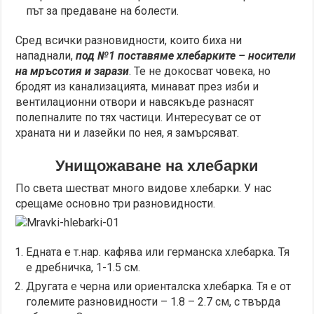
път за предаване на болести.
Сред всички разновидности, които биха ни
нападнали,
под №1 поставяме хлебарките – носители
на мръсотия и зарази
. Те не докосват човека, но
бродят из канализацията, минават през изби и
вентилационни отвори и навсякъде разнасят
полепналите по тях частици. Интересуват се от
храната ни и лазейки по нея, я замърсяват.
Унищожаване на хлебарки
По света шестват много видове хлебарки. У нас
срещаме основно три разновидности.
Едната е т.нар. кафява или германска хлебарка. Тя
е дребничка, 1-1.5 см.
Другата е черна или ориенталска хлебарка. Тя е от
големите разновидности – 1.8 – 2.7 см, с твърда