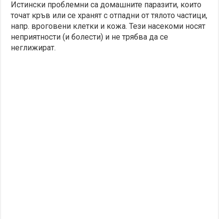
Истински проблемни са домашните паразити, които
точат кръв или се хранят с отпадни от тялото частици,
напр. вроговени клетки и кожа. Тези насекоми носят
неприятности (и болести) и не трябва да се
неглижират.