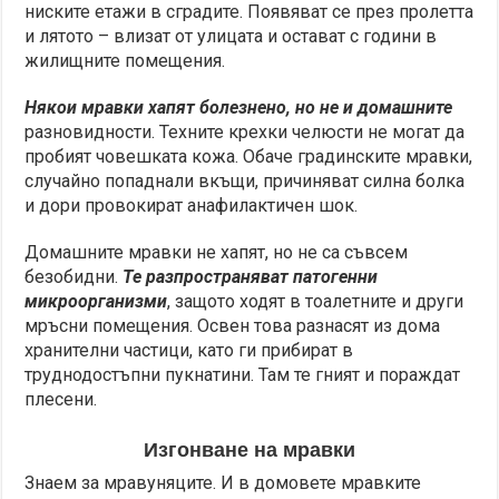
ниските етажи в сградите. Появяват се през пролетта
и лятото – влизат от улицата и остават с години в
жилищните помещения.
Някои мравки хапят болезнено, но не и домашните
разновидности. Техните крехки челюсти не могат да
пробият човешката кожа. Обаче градинските мравки,
случайно попаднали вкъщи, причиняват силна болка
и дори провокират анафилактичен шок.
Домашните мравки не хапят, но не са съвсем
безобидни.
Те разпространяват патогенни
микроорганизми
, защото ходят в тоалетните и други
мръсни помещения. Освен това разнасят из дома
хранителни частици, като ги прибират в
труднодостъпни пукнатини. Там те гният и пораждат
плесени.
Изгонване на мравки
Знаем за мравуняците. И в домовете мравките