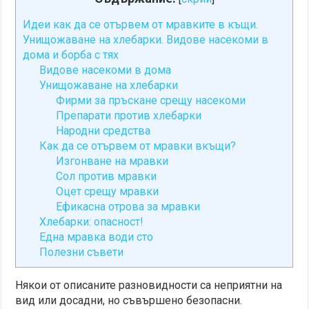
Идеи как да се отървем от мравките в къщи.
Унищожаване на хлебарки. Видове насекоми в
дома и борба с тях
Видове насекоми в дома
Унищожаване на хлебарки
Фирми за пръскане срещу насекоми
Препарати против хлебарки
Народни средства
Как да се отървем от мравки вкъщи?
Изгонване на мравки
Сол против мравки
Оцет срещу мравки
Ефикасна отрова за мравки
Хлебарки: опасност!
Една мравка води сто
Полезни съвети
Някои от описаните разновидности са неприятни на
вид или досадни, но съвършено безопасни.