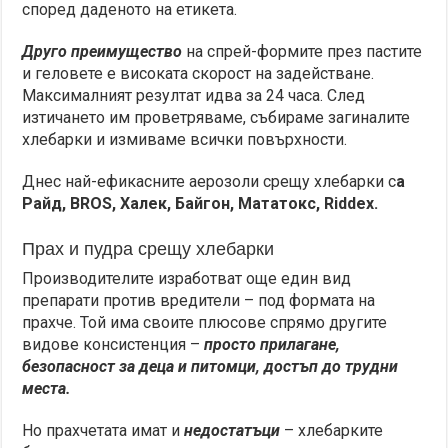
според даденото на етикета.
Друго преимущество
на спрей-формите през пастите
и геловете е високата скорост на задействане.
Максималният резултат идва за 24 часа. След
изтичането им проветряваме, събираме загиналите
хлебарки и измиваме всички повърхности.
Днес най-ефикасните аерозоли срещу хлебарки с
а
Райд, BROS, Халек, Байгон, Мататокс, Riddex.
Прах и пудра срещу хлебарки
Производителите изработват още един вид
препарати против вредители – под формата на
прахче. Той има своите плюсове спрямо другите
видове консистенция –
просто прилагане,
безопасност за деца и питомци, достъп до трудни
места.
Но прахчетата имат и
недостатъци
– хлебарките