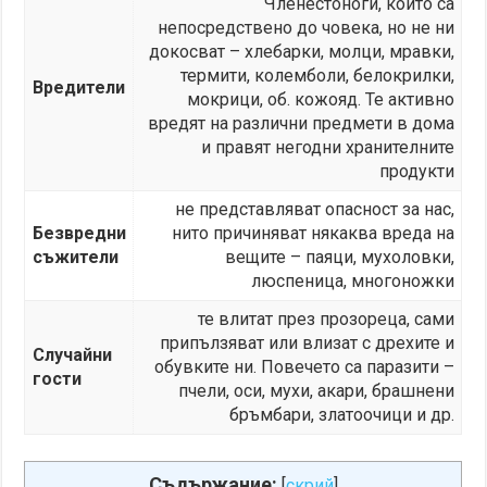
Членестоноги, които са
непосредствено до човека, но не ни
докосват – хлебарки, молци, мравки,
термити, колемболи, белокрилки,
Вредители
мокрици, об. кожояд. Те активно
вредят на различни предмети в дома
и правят негодни хранителните
продукти
не представляват опасност за нас,
Безвредни
нито причиняват някаква вреда на
съжители
вещите – паяци, мухоловки,
люспеница, многоножки
те влитат през прозореца, сами
припълзяват или влизат с дрехите и
Случайни
обувките ни. Повечето са паразити –
гости
пчели, оси, мухи, акари, брашнени
бръмбари, златоочици и др.
Съдържание:
[
скрий
]