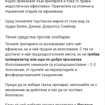
бързо привикват към препарата и това го прави
недостатъчно ефективен. Прахчетата са отлични в
първичния стадий на заразяване.
Сред познатите търговски марки от този вид са
пудра Халек, Демор, Дизунтол, Снайпер.
Течни средства против хлебарки
Течните препарати се възприемат като най-
ефикасни, но и най-трудни за използване. С тях се
достигат и най-труднодостъпните места, но ни
трябва
пулверизатор или още по-добре пръскачка
.
Използваните химикали са усъвършенствани – 2-3
поколение, от групите на перитроидите и
фосфорорганичните съединения.
Преди да се избере такъв препарат, запознайте се с
механизма на действие и как да се постави
безопасно.
Един от най-добрите такива препарати е
Фендона
.