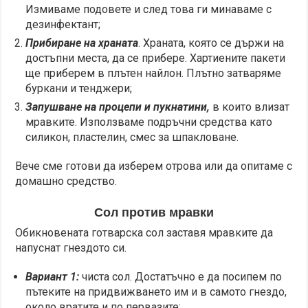
Измиваме подовете и след това ги минаваме с
дезинфектант;
Прибиране на храната
. Храната, която се държи на
достъпни места, да се прибере. Хартиените пакети
ще приберем в плътен найлон. Плътно затваряме
буркани и тенджери;
Запушване на процепи и пукнатини,
в които влизат
мравките. Използваме подръчни средства като
силикон, пластелин, смес за шпакловане.
Вече сме готови да изберем отрова или да опитаме с
домашно средство.
Сол против мравки
Обикновената готварска сол заставя мравките да
напуснат гнездото си.
Вариант 1:
чиста сол. Достатъчно е да посипем по
пътеките на придвижването им и в самото гнездо,
около вратите и по первазите;