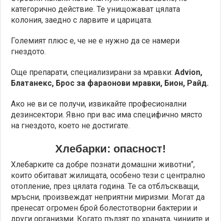
категорично действие. Те унищожават цялата
колония, заедно с ларвите и царицата.
Големият плюс е, че не е нужно да се намери
гнездото.
Още препарати, специализирани за мравки:
Advion,
Блатанекс, Брос за фараонови мравки, Бион, Райд.
Ако не ви се получи, извикайте професионални
дезинсектори. Явно при вас има специфично място
на гнездото, което не достигате.
Хлебарки: опасност!
Хлебарките са добре познати домашни животни“,
които обитават жилищата, особено тези с централно
отопление, през цялата година. Те са отблъскващи,
мръсни, произвеждат неприятни миризми. Могат да
пренесат огромен брой болестотворни бактерии и
други организми. Когато пълзят по храната, чиниите и