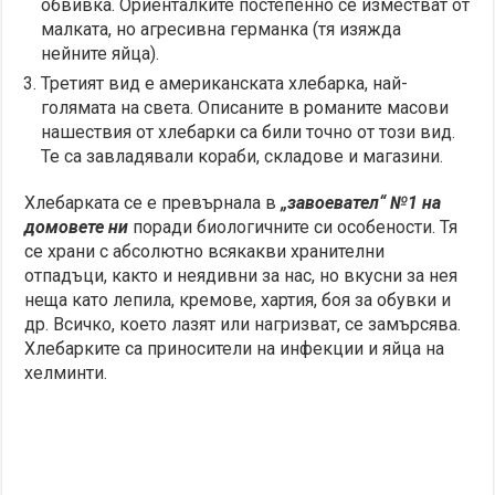
обвивка. Ориенталките постепенно се изместват от
малката, но агресивна германка (тя изяжда
нейните яйца).
Третият вид е американската хлебарка, най-
голямата на света. Описаните в романите масови
нашествия от хлебарки са били точно от този вид.
Те са завладявали кораби, складове и магазини.
Хлебарката се е превърнала в
„завоевател“ №1 на
домовете ни
поради биологичните си особености. Тя
се храни с абсолютно всякакви хранителни
отпадъци, както и неядивни за нас, но вкусни за нея
неща като лепила, кремове, хартия, боя за обувки и
др. Всичко, което лазят или нагризват, се замърсява.
Хлебарките са приносители на инфекции и яйца на
хелминти.