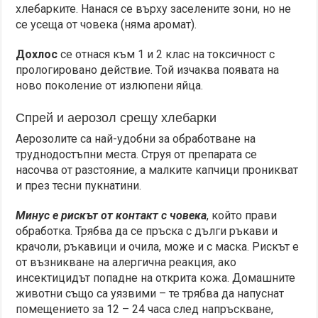
хлебарките. Нанася се върху заселените зони, но не
се усеща от човека (няма аромат).
Дохлос
се отнася към 1 и 2 клас на токсичност с
прологировано действие. Той изчаква появата на
ново поколение от излюпени яйца.
Спрей и аерозол срещу хлебарки
Аерозолите са най-удобни за обработване на
труднодостъпни места. Струя от препарата се
насочва от разстояние, а малките капчици проникват
и през тесни пукнатини.
Минус е рискът от контакт с човека
, който прави
обработка. Трябва да се пръска с дълги ръкави и
крачоли, ръкавици и очила, може и с маска. Рискът е
от възникване на алергична реакция, ако
инсектицидът попадне на открита кожа. Домашните
животни също са уязвими – те трябва да напуснат
помещението за 12 – 24 часа след напръскване,