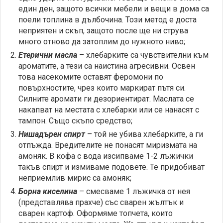
един ден, защото всички мебели и вещи в дома са
поели топлина в дълбочина. Този метод е доста
неприятен и скъп, защото после ще ни струва
много отново да затоплим до нужното ниво;
Етерични масла
– хлебарките са чувствителни към
ароматите, а тези са наистина агресивни. Освен
това насекомите оставят феромони по
повърхностите, чрез които маркират пътя си.
Силните аромати ги дезориентират. Маслата се
накапват на местата с хлебарки или се нанасят с
тампон. Също скъпо средство;
Нишадърен спирт
– той не убива хлебарките, а ги
отпъжда. Вредителите не понасят миризмата на
амоняк. В кофа с вода изсипваме 1-2 лъжички
такъв спирт и измиваме подовете. Те придобиват
неприемлив мирис са амоняк;
Борна киселина
– смесваме 1 лъжичка от нея
(представлява прахче) със сварен жълтък и
сварен картоф. Оформяме топчета, които