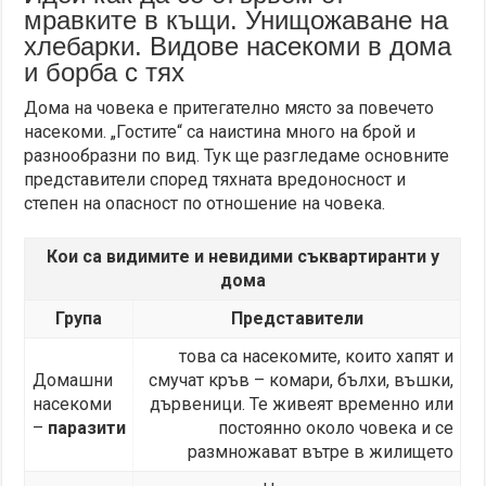
мравките в къщи. Унищожаване на
хлебарки. Видове насекоми в дома
и борба с тях
Дома на човека е притегателно място за повечето
насекоми. „Гостите“ са наистина много на брой и
разнообразни по вид. Тук ще разгледаме основните
представители според тяхната вредоносност и
степен на опасност по отношение на човека.
Кои са видимите и невидими съквартиранти у
дома
Група
Представители
това са насекомите, които хапят и
Домашни
смучат кръв – комари, бълхи, въшки,
насекоми
дървеници. Те живеят временно или
–
паразити
постоянно около човека и се
размножават вътре в жилището