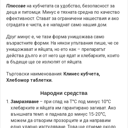
Плюсове
на кубчетата са удобство, безопасност за
деца и питомци. Минус е тяхната средна по качество
ефективност. Стават за ограничени нашествия и ако
сградата е чиста, а е нападнат само нашия дом.
Друг минус
е, че тази форма унищожава само
възрастните форми. На някои упътвания пише, че се
унищожават и яйцата, но ето как – препаратът
действа дълго и от него ще ядат и хлебарките, които
в бъдеще ще се излюпят от яйцата.
Търговски наименования:
Клинес кубчета,
Хлебомор таблетки.
Народни средства
Замразяване
– при спад на Т°С под минус 10°С
хлебарките и яйцата им гарантирано загиват. Ако
външната темп. е паднала до минус 15-20°С,
можем да отворим прозорците и да направим
едно ударно изстудяване. Това ще отнеме около