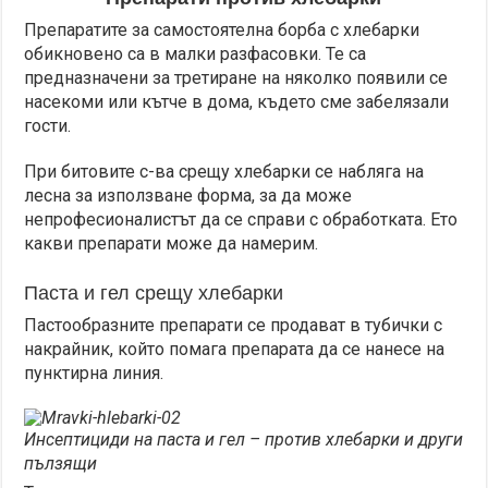
Препаратите за самостоятелна борба с хлебарки
обикновено са в малки разфасовки. Те са
предназначени за третиране на няколко появили се
насекоми или кътче в дома, където сме забелязали
гости.
При битовите с-ва срещу хлебарки се набляга на
лесна за използване форма, за да може
непрофесионалистът да се справи с обработката. Ето
какви препарати може да намерим.
Паста и гел срещу хлебарки
Пастообразните препарати се продават в тубички с
накрайник, който помага препарата да се нанесе на
пунктирна линия.
Инсептициди на паста и гел – против хлебарки и други
пълзящи