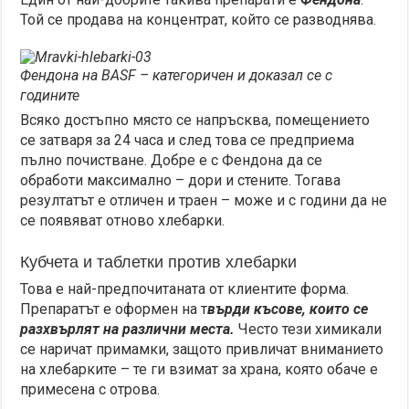
Той се продава на концентрат, който се разводнява.
Фендона на BASF – категоричен и доказал се с
годините
Всяко достъпно място се напръсква, помещението
се затваря за 24 часа и след това се предприема
пълно почистване. Добре е с Фендона да се
обработи максимално – дори и стените. Тогава
резултатът е отличен и траен – може и с години да не
се появяват отново хлебарки.
Кубчета и таблетки против хлебарки
Това е най-предпочитаната от клиентите форма.
Препаратът е оформен на т
върди късове, които се
разхвърлят на различни места.
Често тези химикали
се наричат примамки, защото привличат вниманието
на хлебарките – те ги взимат за храна, която обаче е
примесена с отрова.