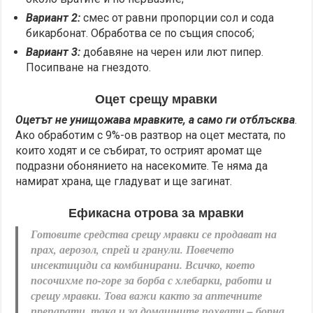
Вариант 2:
смес от равни пропорции сол и сода
бикарбонат. Обработва се по същия способ;
Вариант 3:
добавяне на черен или лют пипер.
Посипване на гнездото.
Оцет срещу мравки
Оцетът не унищожава мравките, а само ги отблъсква
.
Ако обработим с 9%-ов разтвор на оцет местата, по
които ходят и се събират, то острият аромат ще
подразни обонянието на насекомите. Те няма да
намират храна, ще гладуват и ще загинат.
Ефикасна отрова за мравки
Готовите средства срещу мравки се продават на
прах, аерозол, спрей и гранули. Повечето
инсектициди са комбинирани. Всичко, което
посочихме по-горе за борба с хлебарки, работи и
срещу мравки. Това важи както за аптечните
препарати, така и за домашните похвати – борна