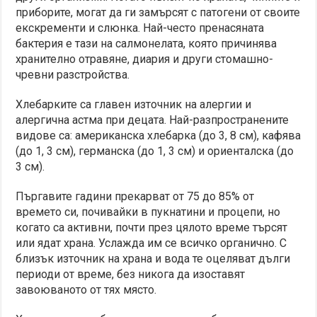
приборите, могат да ги замърсят с патогени от своите
екскременти и слюнка. Най-често пренасяната
бактерия е тази на салмонелата, която причинява
хранително отравяне, диария и други стомашно-
чревни разстройства.
Хлебарките са главен източник на алергии и
алергична астма при децата. Най-разпространените
видове са: американска хлебарка (до 3, 8 см), кафява
(до 1, 3 см), германска (до 1, 3 см) и ориенталска (до
3 см).
Пъргавите гадини прекарват от 75 до 85% от
времето си, почивайки в пукнатини и процепи, но
когато са активни, почти през цялото време търсят
или ядат храна. Услажда им се всичко органично. С
близък източник на храна и вода те оцеляват дълги
периоди от време, без никога да изоставят
завоюваното от тях място.