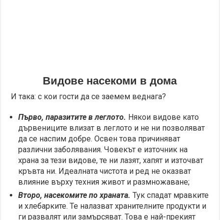
Видове насекоми в дома
И така: с кои гости да се заемем веднага?
Първо, паразитите в леглото.
Някои видове като
дървениците влизат в леглото и не ни позволяват
да се наспим добре. Освен това причиняват
различни заболявания. Човекът е източник на
храна за тези видове, те ни лазят, хапят и източват
кръвта ни. Идеалната чистота и ред не оказват
влияние върху техния живот и размножаване;
Второ, насекомите по храната.
Тук спадат мравките
и хлебарките. Те налазват хранителните продукти и
ги развалят или замърсяват. Това е най-прекият