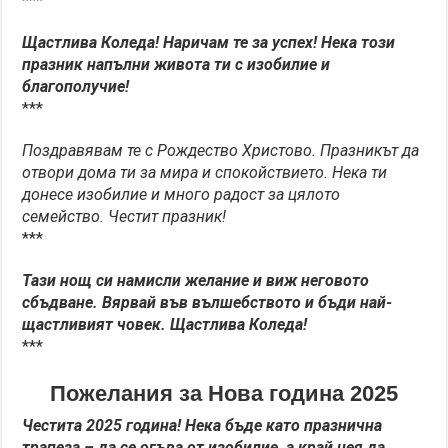
***
Щастлива Коледа! Наричам те за успех! Нека този
празник напълни живота ти с изобилие и
благополучие!
***
Поздравявам те с Рождество Христово. Празникът да
отвори дома ти за мира и спокойствието. Нека ти
донесе изобилие и много радост за цялото
семейство. Честит празник!
***
Тази нощ си намисли желание и виж неговото
сбъдване. Вярвай във вълшебството и бъди най-
щастливият човек. Щастлива Коледа!
***
Пожелания за Нова година 2025
Честита 2025 година! Нека бъде като празнична
трапеза – да се огъва от изобилие, а край нея да