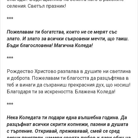
селения. Светъл празник!
***
Пожелавам ти богатства, които не се мерят със
злато. И злато за всички съкровени мечти, що таиш.
Бъди благословена! Магична Коледа!
***
Рождество Христово разпалва в душите ни светлина
и доброта. Пожелавам ти благостта да разцъфтява в
теб и винаги да съхраниш прекрасния дух, що носиш!
Благодаря ти за искреността. Блажена Коледа!
***
Нека Коледата ти подари една вълшебна година. Да
разцъфнат всички скрити копнежи, пазени в душата
с търпение. Откривай, преживявай, смей се сред
верни приятели, намери своята любов и дари обич на