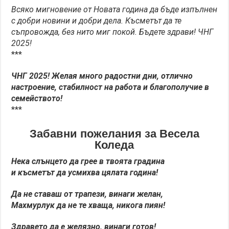
Всяко мигновение от Новата година да бъде изпълнен
с добри новини и добри дела. Късметът да те
съпровожда, без нито миг покой. Бъдете здрави! ЧНГ
2025!
***
ЧНГ 2025! Желая много радостни дни, отлично
настроение, стабилност на работа и благополучие в
семейството!
***
Забавни пожелания за Весела
Коледа
Нека слънцето да грее в твоята градина
и късметът да усмихва цялата година!
Да не ставаш от трапези, винаги желан,
Махмурлук да не те хваща, никога пиян!
Здравето да е желязно, винаги готов!