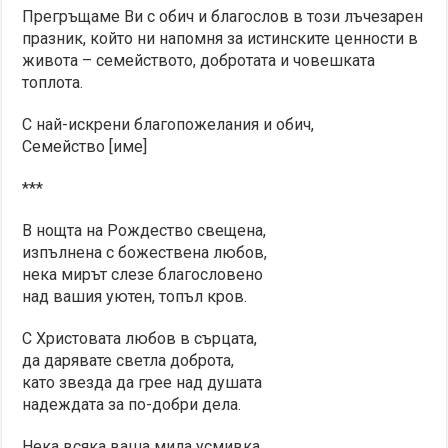
Прегръщаме Ви с обич и благослов в този лъчезарен
празник, който ни напомня за истинските ценности в
живота – семейството, добротата и човешката
топлота.
С най-искрени благопожелания и обич,
Семейство [име]
***
В нощта на Рождество свещена,
изпълнена с божествена любов,
нека мирът слезе благословено
над вашия уютен, топъл кров.
С Христовата любов в сърцата,
да дарявате светла доброта,
като звезда да грее над душата
надеждата за по-добри дела.
Нека всяка ваша мила усмивка