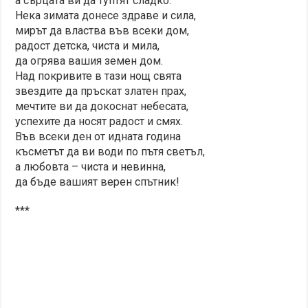
а сърцата ви да туптят сладко.
Нека зимата донесе здраве и сила,
мирът да властва във всеки дом,
радост детска, чиста и мила,
да огрява вашия земен дом.
Над покривите в тази нощ свята
звездите да пръскат златен прах,
мечтите ви да докоснат небесата,
успехите да носят радост и смях.
Във всеки ден от идната година
късметът да ви води по пътя светъл,
а любовта – чиста и невинна,
да бъде вашият верен спътник!
***