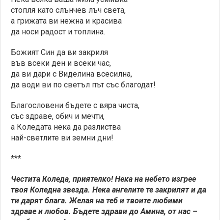
стопля като слънчев лъч света,
а грижата ви нежна и красива
да носи радост и топлина.
Божият Син да ви закриля
във всеки ден и всеки час,
да ви дари с Виделина всесилна,
да води ви по светъл път със благодат!
Благословени бъдете с вяра чиста,
със здраве, обич и мечти,
а Коледата нека да разлиства
най-светлите ви земни дни!
***
Честита Коледа, приятелко! Нека на небето изгрее
твоя Коледна звезда. Нека ангелите те закрилят и да
ти дарят блага. Желая на теб и твоите любими
здраве и любов. Бъдете здрави до Амина, от нас –