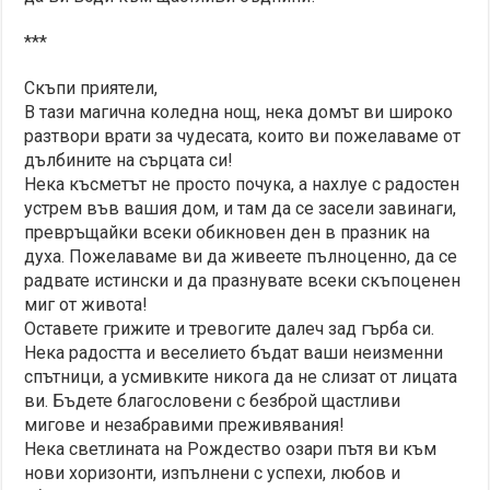
***
Скъпи приятели,
В тази магична коледна нощ, нека домът ви широко
разтвори врати за чудесата, които ви пожелаваме от
дълбините на сърцата си!
Нека късметът не просто почука, а нахлуе с радостен
устрем във вашия дом, и там да се засели завинаги,
превръщайки всеки обикновен ден в празник на
духа. Пожелаваме ви да живеете пълноценно, да се
радвате истински и да празнувате всеки скъпоценен
миг от живота!
Оставете грижите и тревогите далеч зад гърба си.
Нека радостта и веселието бъдат ваши неизменни
спътници, а усмивките никога да не слизат от лицата
ви. Бъдете благословени с безброй щастливи
мигове и незабравими преживявания!
Нека светлината на Рождество озари пътя ви към
нови хоризонти, изпълнени с успехи, любов и