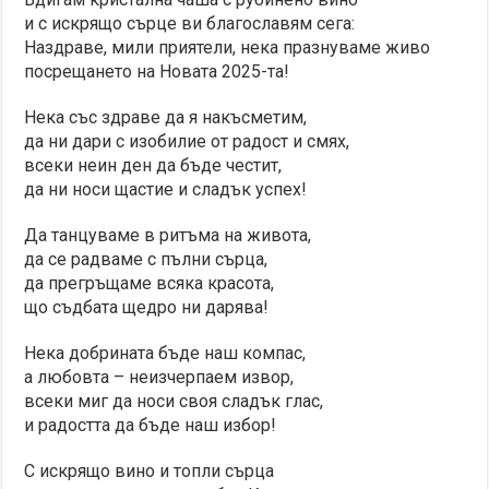
и с искрящо сърце ви благославям сега:
Наздраве, мили приятели, нека празнуваме живо
посрещането на Новата 2025-та!
Нека със здраве да я накъсметим,
да ни дари с изобилие от радост и смях,
всеки неин ден да бъде честит,
да ни носи щастие и сладък успех!
Да танцуваме в ритъма на живота,
да се радваме с пълни сърца,
да прегръщаме всяка красота,
що съдбата щедро ни дарява!
Нека добрината бъде наш компас,
а любовта – неизчерпаем извор,
всеки миг да носи своя сладък глас,
и радостта да бъде наш избор!
С искрящо вино и топли сърца