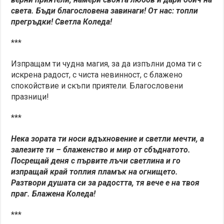
света. Бъди благословена завинаги! От нас: топли
прегръдки! Светла Коледа!
***
Изпращам ти чудна магия, за да изпълни дома ти с
искрена радост, с чиста невинност, с блажено
спокойствие и скъпи приятели. Благословени
празници!
***
Нека зората ти носи вдъхновение и светли мечти, а
залезите ти – блаженство и мир от сбъднатото.
Посрещай деня с първите лъчи светлина и го
изпращай край топлия пламък на огнището.
Разтвори душата си за радостта, тя вече е на твоя
праг. Блажена Коледа!
***