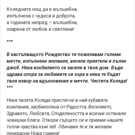
Коледната нощ да е вълшебна,
изпълнена с чудеса и доброта,
а годината напред – вълшебна,
озарена от любов и светлина!
***
В настъпващото Рождество ти пожелавам големи
мечти, изпълнени желания, весели приятели и пълен
джоб. Нека изобилието се засели в твоя дом. Бъди
здрава опора за любимите си хора и нека те бъдат
твоя извор на вдъхновение и мечти. Честита Коледа!
***
Нека твоята Коледа пристигне в най-хубавата
компания, заобиколена от Радостта, Веселието,
Здравето, Любовта, Споделеността и всички останали
човешки блага. Отвори сърцето си и приеми нашите
топли чувства към теб. Обичаме те и ти желаем
прекрасна Нова година!