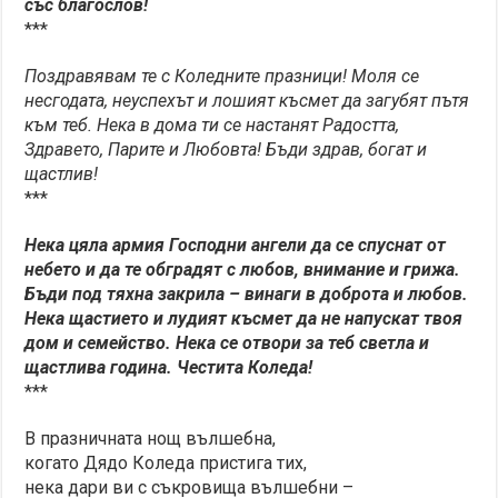
със благослов!
***
Поздравявам те с Коледните празници! Моля се
несгодата, неуспехът и лошият късмет да загубят пътя
към теб. Нека в дома ти се настанят Радостта,
Здравето, Парите и Любовта! Бъди здрав, богат и
щастлив!
***
Нека цяла армия Господни ангели да се спуснат от
небето и да те обградят с любов, внимание и грижа.
Бъди под тяхна закрила – винаги в доброта и любов.
Нека щастието и лудият късмет да не напускат твоя
дом и семейство. Нека се отвори за теб светла и
щастлива година. Честита Коледа!
***
В празничната нощ вълшебна,
когато Дядо Коледа пристига тих,
нека дари ви с съкровища вълшебни –