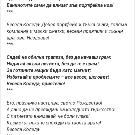
Банкнотите сами да влизат във портфейла нов!
***
Весела Коледа! Дебел портфейл и тънка снага, голяма
компания и малки сметки, весели приятели и тъжни
врагове. Наздраве!
***
Сядай на обилни трапези, без да качваш грам;
Надигай скъпи питиета, без да те е срам!
За готините мацки бъди като магнит;
Избягвай и проблемите – все весел, шеговит!
Весела Коледа, приятелю!
***
Ето, празника настъпва, светло Рождество!
А дано да не преяждаш на коледното тържество!
С питиетата внимавай, че боли глава!
Късметът нека те споходи на твоята врата!
Весела Коледа!