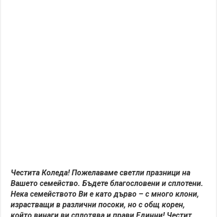
Честита Коледа! Пожелаваме светли празници на
Вашето семейство. Бъдете благословени и сплотени.
Нека семейството Ви е като дърво – с много клони,
израстващи в различни посоки, но с общ корен,
който винаги ви сплотява и прави Единни! Честит