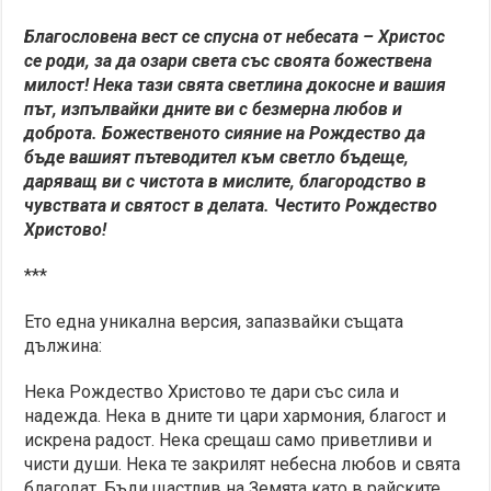
Благословена вест се спусна от небесата – Христос
се роди, за да озари света със своята божествена
милост! Нека тази свята светлина докосне и вашия
път, изпълвайки дните ви с безмерна любов и
доброта. Божественото сияние на Рождество да
бъде вашият пътеводител към светло бъдеще,
даряващ ви с чистота в мислите, благородство в
чувствата и святост в делата. Честито Рождество
Христово!
***
Ето една уникална версия, запазвайки същата
дължина:
Нека Рождество Христово те дари със сила и
надежда. Нека в дните ти цари хармония, благост и
искрена радост. Нека срещаш само приветливи и
чисти души. Нека те закрилят небесна любов и святa
благодат. Бъди щастлив на Земята като в райските