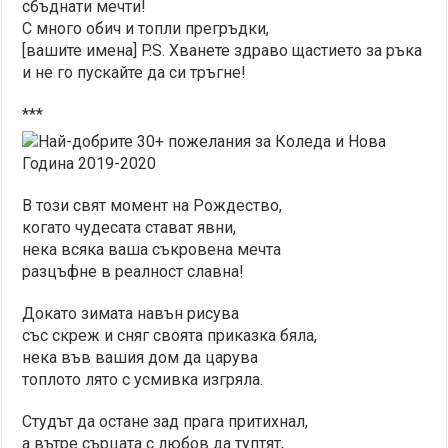
сбъднати мечти!
С много обич и топли прегръдки,
[вашите имена] P.S. Хванете здраво щастието за ръка
и не го пускайте да си тръгне!
***
В този свят момент на Рождество,
когато чудесата стават явни,
нека всяка ваша съкровена мечта
разцъфне в реалност славна!
Докато зимата навън рисува
със скреж и сняг своята приказка бяла,
нека във вашия дом да царува
топлото лято с усмивка изгряла.
Студът да остане зад прага притихнал,
а вътре сърцата с любов да туптят,