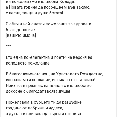
ви пожелаваме вълшебна Коледа,
а Новата година да посрещнем във захлас,
с песни, танци и душа богата!
С обич и най-светли пожелания за здраве и
благоденствие:
[вашите имена]
***
Ето една по-елегантна и поетична версия на
коледното пожелание:
В благословената нощ на Христовото Рождество,
изпращам ти послание, изтъкано от светлина!
Нека този празник, изпълнен с вълшебство,
докосне с благодат твоята душа!
Пожелавам в сърцето ти да разцъфне
градина от добрини и чудеса,
а духът ти все така да търси и открива