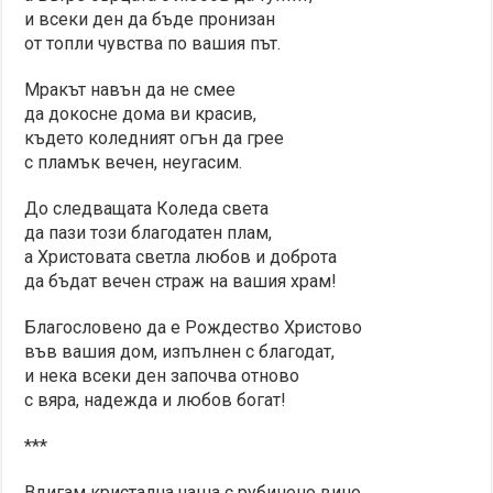
и всеки ден да бъде пронизан
от топли чувства по вашия път.
Мракът навън да не смее
да докосне дома ви красив,
където коледният огън да грее
с пламък вечен, неугасим.
До следващата Коледа света
да пази този благодатен плам,
а Христовата светла любов и доброта
да бъдат вечен страж на вашия храм!
Благословено да е Рождество Христово
във вашия дом, изпълнен с благодат,
и нека всеки ден започва отново
с вяра, надежда и любов богат!
***
Вдигам кристална чаша с рубинено вино