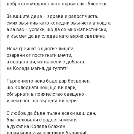
доброта и мъдрост като първи сняг блестящ.
За вашите деца – здраве и радост чиста,
смях звънлив като коледни звънчета в нощта,
а за вас – успехи, що да се множат истински,
и късмет да ви следва като вярна светлина.
Нека грейнат с щастие лицата,
озарени от постигнати мечти,
а сърцата ви, изпълнени с добрата
на Коледа магия, да туптят!
Търпението нека бъде дар безценен,
що Коледната нощ ще ви дари,
обгърнати в приятелство свещено
и нежност, що сърцата ви цери.
С любов да бъде пълен всеки ваш ден,
благословени с радост и мечти,
а духът на Коледа блажен
да ви води към щастливи бъднини!