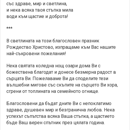
със здраве, мир и светлина,
и нека всяка твоя стъпка мила
води към щастие и доброта!
***
В светлината на този благословен празник
Рождество Христово, изпращаме към Вас нашите
най-съкровени пожелания!
Нека святата коледна нощ озари дома Ви с
божествена благодат и донесе безмерна радост в
сърцата Ви. Пожелаваме Ви да споделите тези
вълшебни мигове със скъпите на сърцето Ви хора,
сгрени от топлината на семейното огнище.
Благословени да бъдат дните Ви с непоклатимо
здраве, душевен мир и безгранична любов. Нека
успехът съпътства всяка Ваша стъпка, а щастието
бъде Ваш верен спътник през цялата година.