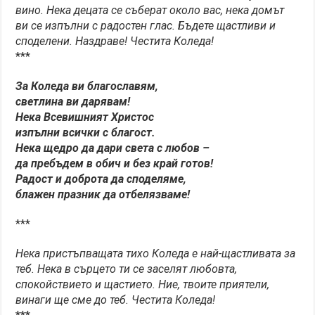
вино. Нека децата се съберат около вас, нека домът
ви се изпълни с радостен глас. Бъдете щастливи и
споделени. Наздраве! Честита Коледа!
***
За Коледа ви благославям,
светлина ви дарявам!
Нека Всевишният Христос
изпълни всички с благост.
Нека щедро да дари света с любов –
да пребъдем в обич и без край готов!
Радост и доброта да споделяме,
блажен празник да отбелязваме!
***
Нека пристъпващата тихо Коледа е най-щастливата за
теб. Нека в сърцето ти се заселят любовта,
спокойствието и щастието. Ние, твоите приятели,
винаги ще сме до теб. Честита Коледа!