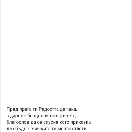
Пред прага ти Радостта да чака,
с дарове безценни във ръцете,
благослов да се спусне като приказка,
да сбъдне всичките ти мечти отлети!