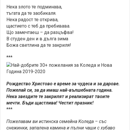
Нека злото те подминава,
тъгата да те заобикаля.
Нека радост те открива,
щастието с теб да пребивава.
Що замечтаеш – да разцъфва!
В студен ден и в дълга зима
Божа светлина да те закриля!
***
Рождество Христово е време за чудеса и за дарове.
Пожелай си, за да имаш най-вълшебната година.
Нека звездите те закрилят и реализират твоите
мечти. Бъди щастлива! Честит празник!
***
Пожелавам ви истинска семейна Коледа – със
снежинки, запалена камина и пълни чаши с хубаво