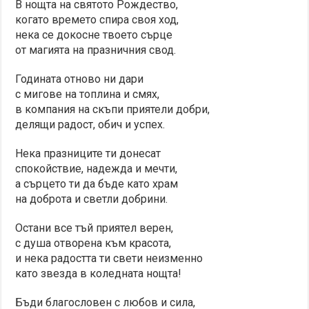
В нощта на святото Рождество,
когато времето спира своя ход,
нека се докосне твоето сърце
от магията на празничния свод.
Годината отново ни дари
с мигове на топлина и смях,
в компания на скъпи приятели добри,
делящи радост, обич и успех.
Нека празниците ти донесат
спокойствие, надежда и мечти,
а сърцето ти да бъде като храм
на доброта и светли добрини.
Остани все тъй приятел верен,
с душа отворена към красота,
и нека радостта ти свети неизменно
като звезда в коледната нощта!
Бъди благословен с любов и сила,