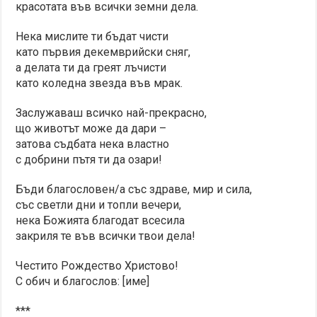
красотата във всички земни дела.
Нека мислите ти бъдат чисти
като първия декемврийски сняг,
а делата ти да греят лъчисти
като коледна звезда във мрак.
Заслужаваш всичко най-прекрасно,
що животът може да дари –
затова съдбата нека властно
с добрини пътя ти да озари!
Бъди благословен/а със здраве, мир и сила,
със светли дни и топли вечери,
нека Божията благодат всесила
закриля те във всички твои дела!
Честито Рождество Христово!
С обич и благослов: [име]
***