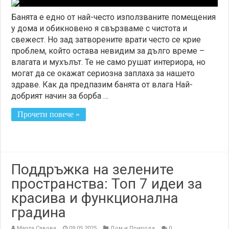
Банята е едно от най-често използваните помещения
у дома и обикновено я свързваме с чистота и
свежест. Но зад затворените врати често се крие
проблем, който остава невидим за дълго време –
влагата и мухълът. Те не само рушат интериора, но
могат да се окажат сериозна заплаха за нашето
здраве. Как да предпазим банята от влага Най-
добрият начин за борба …
Прочети повече »
Поддръжка на зелените
пространства: Топ 7 идеи за
красива и функционална
градина
Марта Савова
09.05.2025
Дом и Природа
0