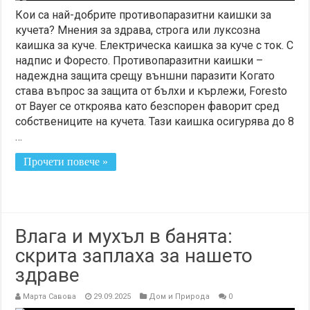
Кои са най-добрите противопаразитни каишки за
кучета? Мнения за здрава, строга или луксозна
каишка за куче. Електрическа каишка за куче с ток. С
надпис и Форесто. Противопаразитни каишки –
надеждна защита срещу външни паразити Когато
става въпрос за защита от бълхи и кърлежи, Foresto
от Bayer се откроява като безспорен фаворит сред
собствениците на кучета. Тази каишка осигурява до 8
…
Прочети повече »
Влага и мухъл в банята:
скрита заплаха за нашето
здраве
Марта Савова
29.09.2025
Дом и Природа
0