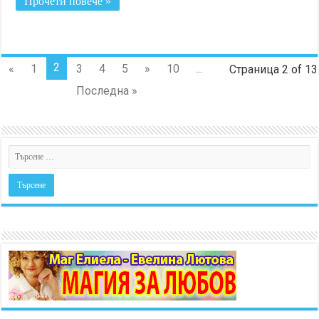
Прочети повече »
2
«
1
3
4
5
»
10
...
Страница 2 of 13
Последна »