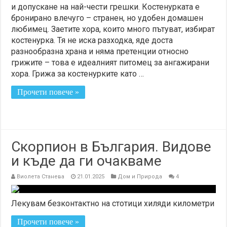
и допускане на най-чести грешки. Костенурката е
бронирано влечуго – странен, но удобен домашен
любимец. Заетите хора, които много пътуват, избират
костенурка. Тя не иска разходка, яде доста
разнообразна храна и няма претенции относно
грижите – това е идеалният питомец за ангажирани
хора. Грижа за костенурките като …
Прочети повече »
Скорпион в България. Видове
и къде да ги очакваме
Виолета Станева
21.01.2025
Дом и Природа
4
Лекувам безконтактно на стотици хиляди километри
Прочети повече »