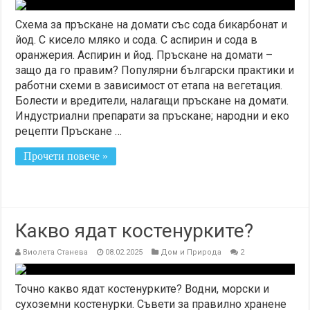
Схема за пръскане на домати със сода бикарбонат и
йод. С кисело мляко и сода. С аспирин и сода в
оранжерия. Аспирин и йод. Пръскане на домати –
защо да го правим? Популярни български практики и
работни схеми в зависимост от етапа на вегетация.
Болести и вредители, налагащи пръскане на домати.
Индустриални препарати за пръскане; народни и еко
рецепти Пръскане …
Прочети повече »
Какво ядат костенурките?
Виолета Станева
08.02.2025
Дом и Природа
2
Точно какво ядат костенурките? Водни, морски и
сухоземни костенурки. Съвети за правилно хранене